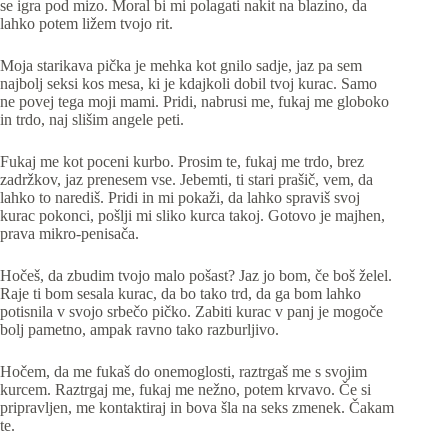
se igra pod mizo. Moral bi mi polagati nakit na blazino, da
lahko potem ližem tvojo rit.
Moja starikava pička je mehka kot gnilo sadje, jaz pa sem
najbolj seksi kos mesa, ki je kdajkoli dobil tvoj kurac. Samo
ne povej tega moji mami. Pridi, nabrusi me, fukaj me globoko
in trdo, naj slišim angele peti.
Fukaj me kot poceni kurbo. Prosim te, fukaj me trdo, brez
zadržkov, jaz prenesem vse. Jebemti, ti stari prašič, vem, da
lahko to narediš. Pridi in mi pokaži, da lahko spraviš svoj
kurac pokonci, pošlji mi sliko kurca takoj. Gotovo je majhen,
prava mikro-penisača.
Hočeš, da zbudim tvojo malo pošast? Jaz jo bom, če boš želel.
Raje ti bom sesala kurac, da bo tako trd, da ga bom lahko
potisnila v svojo srbečo pičko. Zabiti kurac v panj je mogoče
bolj pametno, ampak ravno tako razburljivo.
Hočem, da me fukaš do onemoglosti, raztrgaš me s svojim
kurcem. Raztrgaj me, fukaj me nežno, potem krvavo. Če si
pripravljen, me kontaktiraj in bova šla na seks zmenek. Čakam
te.