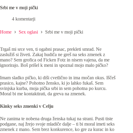
Srbi me v moji pički
4 komentarji
Home
Sex oglasi
Srbi me v moji pički
Trgaš mi srce ven, ti ogabni prasac, prekleti smrad. Ne
zaslužiš si živeti. Zakaj hudiča ne greš na seks zmenek z
mano? Sem grofica od Ficken Fotz in nisem vajena, da me
ignorirajo. Boš prišel k meni in spoznal mojo malo pičko?
Imam sladko pičko, ki diši cvetlično in ima močan okus. Iščeš
prasico, kajne? Pohotno žensko, ki jo lahko fukaš. Sem
svinjska kurba, moja pička srbi in sem pohotna po kurcu.
Moral bi me kontaktirati, da greva na zmenek.
Kinky seks zmenki v Celju
Ne zanima te nobena druga ženska tukaj na strani. Pusti tiste
podgane, naj žrejo svoje mladiče dalje – ti bi moral imeti seks
zmenek z mano. Sem brez konkurence, ko gre za kurac in ko