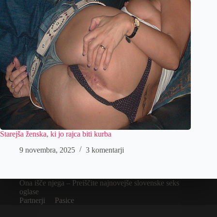
Starejša ženska, ki jo rajca biti kurba
9 novembra, 2025
3 komentarji
Ona išče njega – Preiščite najnovejše slovenske seks
oglase
Partnerji
Pasice