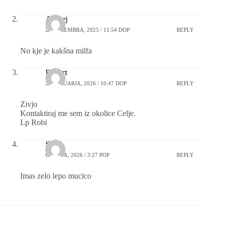
Andrej
25 DECEMBRA, 2025 / 11:54 DOP
REPLY
No kje je kakšna milfa
Robert
20 JANUARJA, 2026 / 10:47 DOP
REPLY
Zivjo
Kontaktiraj me sem iz okolice Celje.
Lp Robi
Slavo
6 JULIJA, 2026 / 3:27 POP
REPLY
Imas zelo lepo mucico