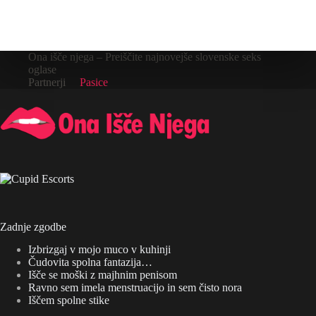
Ona išče njega – Preiščite najnovejše slovenske seks
oglase
Partnerji
Pasice
Zadnje zgodbe
Izbrizgaj v mojo muco v kuhinji
Čudovita spolna fantazija…
Išče se moški z majhnim penisom
Ravno sem imela menstruacijo in sem čisto nora
Iščem spolne stike