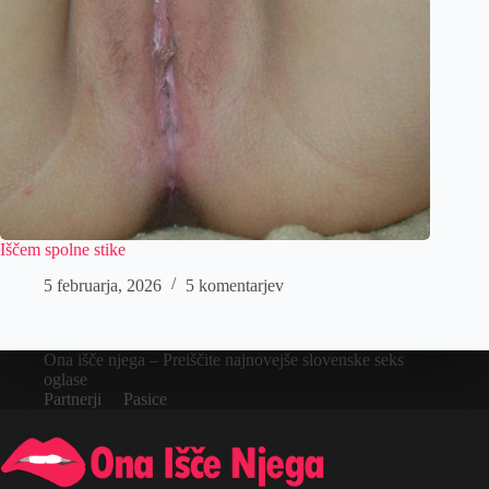
Iščem spolne stike
5 februarja, 2026
5 komentarjev
Ona išče njega – Preiščite najnovejše slovenske seks
oglase
Partnerji
Pasice