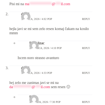
Pisi mi na
ma
************
@
***
il.com
david
3 MARCA, 2026 / 4:02 POP
REPLY
hejla javi se mi sem zelo resen komaj čakam na kosilo
mmm
Pickolizac
20 MARCA, 2026 / 4:10 POP
REPLY
Iscem noro strasno avanturo
david
3 MARCA, 2026 / 4:33 POP
REPLY
hej zelo me zanimas javi se mi na
da
**********
@
***
il.com
sem resen 🙂
Emil
18 JULIJA, 2026 / 7:30 POP
REPLY