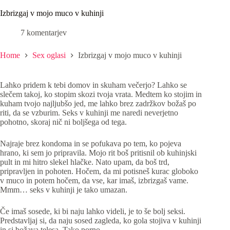
Izbrizgaj v mojo muco v kuhinji
7 komentarjev
Home
Sex oglasi
Izbrizgaj v mojo muco v kuhinji
Lahko pridem k tebi domov in skuham večerjo? Lahko se
slečem takoj, ko stopim skozi tvoja vrata. Medtem ko stojim in
kuham tvojo najljubšo jed, me lahko brez zadržkov božaš po
riti, da se vzburim. Seks v kuhinji me naredi neverjetno
pohotno, skoraj nič ni boljšega od tega.
Najraje brez kondoma in se pofukava po tem, ko pojeva
hrano, ki sem jo pripravila. Mojo rit boš pritisnil ob kuhinjski
pult in mi hitro slekel hlačke. Nato upam, da boš trd,
pripravljen in pohoten. Hočem, da mi potisneš kurac globoko
v muco in potem hočem, da vse, kar imaš, izbrizgaš vame.
Mmm… seks v kuhinji je tako umazan.
Če imaš sosede, ki bi naju lahko videli, je to še bolj seksi.
Predstavljaj si, da naju sosed zagleda, ko gola stojiva v kuhinji
in si božava telesa. Tako porno…