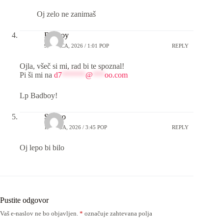
Oj zelo ne zanimaš
Badboy
9 MARCA, 2026 / 1:01 POP
REPLY
Ojla, všeč si mi, rad bi te spoznal!
Pi ši mi na
d7
******
@
***
oo.com
Lp Badboy!
Stanko
13 MAJA, 2026 / 3:45 POP
REPLY
Oj lepo bi bilo
Pustite odgovor
Vaš e-naslov ne bo objavljen.
*
označuje zahtevana polja