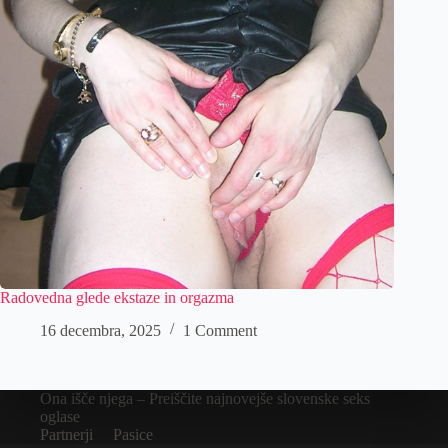
Radovedna glede ekstaze in orgazma
16 decembra, 2025
1 Comment
Ona išče njega – Preiščite najnovejše slovenske seks
oglase
Partnerji
Pasice