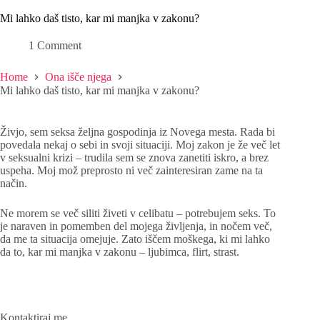
Mi lahko daš tisto, kar mi manjka v zakonu?
1 Comment
Home
Ona išče njega
Mi lahko daš tisto, kar mi manjka v zakonu?
Živjo, sem seksa željna gospodinja iz Novega mesta. Rada bi
povedala nekaj o sebi in svoji situaciji. Moj zakon je že več let
v seksualni krizi – trudila sem se znova zanetiti iskro, a brez
uspeha. Moj mož preprosto ni več zainteresiran zame na ta
način.
Ne morem se več siliti živeti v celibatu – potrebujem seks. To
je naraven in pomemben del mojega življenja, in nočem več,
da me ta situacija omejuje. Zato iščem moškega, ki mi lahko
da to, kar mi manjka v zakonu – ljubimca, flirt, strast.
Kontaktiraj me